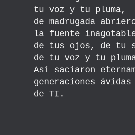
t
u voz y tu pluma,
de madrugada abrier
l
a fuente inagotabl
d
e tus ojos, de tu 
d
e tu voz y tu plum
Así saciaron eterna
g
eneraciones ávidas
d
e TI.