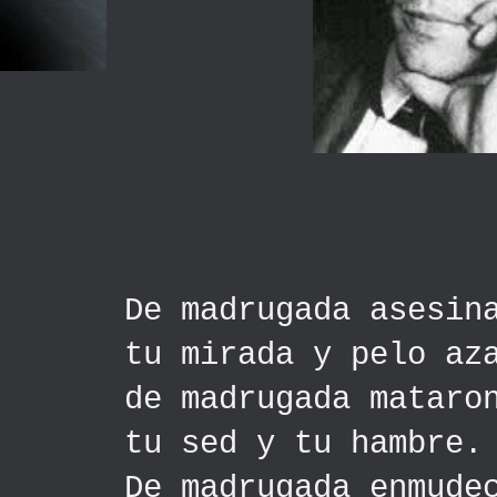
De madrugada asesin
t
u mirada y pelo az
d
e madrugada mataro
t
u sed y tu hambre
.
De madrugada enmude