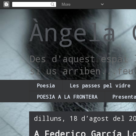
Àngela 
Des d'aquest espai 
si us arriben...feu
Poesia
Les passes pel vidre
POESIA A LA FRONTERA
Present
dilluns, 18 d’agost del 2
A Federico García L